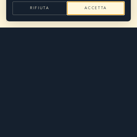
RIFIUTA
ACCETTA
SCRIVICI
WhatsApp
SCRIVICI SU
Compila i campi e premi invia: prepariamo un
messaggio WhatsApp già pronto, ti basta
premere invio nella chat. Così ci dici tutto in un
colpo e ti rispondiamo subito.
QUASI FATTO
WhatsApp
Ti apriamo
Abbiamo preparato il messaggio: premi